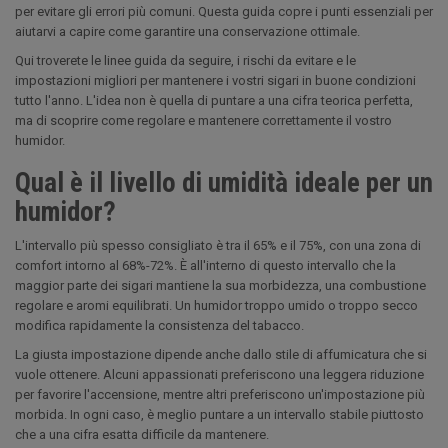
per evitare gli errori più comuni. Questa guida copre i punti essenziali per
aiutarvi a capire come garantire una conservazione ottimale.
Qui troverete le linee guida da seguire, i rischi da evitare e le
impostazioni migliori per mantenere i vostri sigari in buone condizioni
tutto l'anno. L'idea non è quella di puntare a una cifra teorica perfetta,
ma di scoprire come regolare e mantenere correttamente il vostro
humidor.
Qual è il livello di umidità ideale per un
humidor?
L'intervallo più spesso consigliato è tra il 65% e il 75%, con una zona di
comfort intorno al 68%-72%. È all'interno di questo intervallo che la
maggior parte dei sigari mantiene la sua morbidezza, una combustione
regolare e aromi equilibrati. Un humidor troppo umido o troppo secco
modifica rapidamente la consistenza del tabacco.
La giusta impostazione dipende anche dallo stile di affumicatura che si
vuole ottenere. Alcuni appassionati preferiscono una leggera riduzione
per favorire l'accensione, mentre altri preferiscono un'impostazione più
morbida. In ogni caso, è meglio puntare a un intervallo stabile piuttosto
che a una cifra esatta difficile da mantenere.