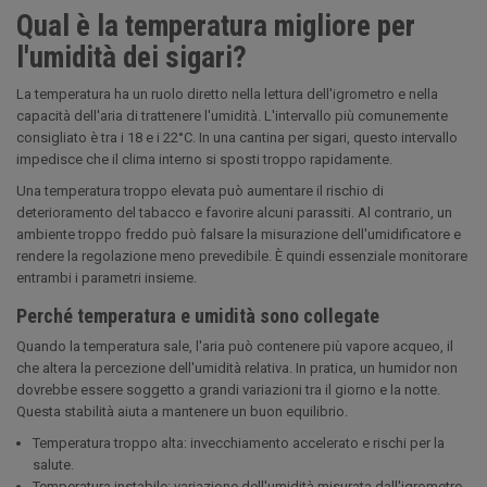
Qual è la temperatura migliore per
l'umidità dei sigari?
La temperatura ha un ruolo diretto nella lettura dell'igrometro e nella
capacità dell'aria di trattenere l'umidità. L'intervallo più comunemente
consigliato è tra i 18 e i 22°C. In una cantina per sigari, questo intervallo
impedisce che il clima interno si sposti troppo rapidamente.
Una temperatura troppo elevata può aumentare il rischio di
deterioramento del tabacco e favorire alcuni parassiti. Al contrario, un
ambiente troppo freddo può falsare la misurazione dell'umidificatore e
rendere la regolazione meno prevedibile. È quindi essenziale monitorare
entrambi i parametri insieme.
Perché temperatura e umidità sono collegate
Quando la temperatura sale, l'aria può contenere più vapore acqueo, il
che altera la percezione dell'umidità relativa. In pratica, un humidor non
dovrebbe essere soggetto a grandi variazioni tra il giorno e la notte.
Questa stabilità aiuta a mantenere un buon equilibrio.
Temperatura troppo alta: invecchiamento accelerato e rischi per la
salute.
Temperatura instabile: variazione dell'umidità misurata dall'igrometro.