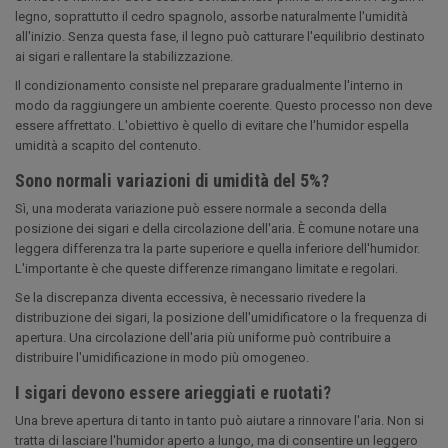
legno, soprattutto il cedro spagnolo, assorbe naturalmente l'umidità
all'inizio. Senza questa fase, il legno può catturare l'equilibrio destinato
ai sigari e rallentare la stabilizzazione.
Il condizionamento consiste nel preparare gradualmente l'interno in
modo da raggiungere un ambiente coerente. Questo processo non deve
essere affrettato. L'obiettivo è quello di evitare che l'humidor espella
umidità a scapito del contenuto.
Sono normali variazioni di umidità del 5%?
Sì, una moderata variazione può essere normale a seconda della
posizione dei sigari e della circolazione dell'aria. È comune notare una
leggera differenza tra la parte superiore e quella inferiore dell'humidor.
L'importante è che queste differenze rimangano limitate e regolari.
Se la discrepanza diventa eccessiva, è necessario rivedere la
distribuzione dei sigari, la posizione dell'umidificatore o la frequenza di
apertura. Una circolazione dell'aria più uniforme può contribuire a
distribuire l'umidificazione in modo più omogeneo.
I sigari devono essere arieggiati e ruotati?
Una breve apertura di tanto in tanto può aiutare a rinnovare l'aria. Non si
tratta di lasciare l'humidor aperto a lungo, ma di consentire un leggero