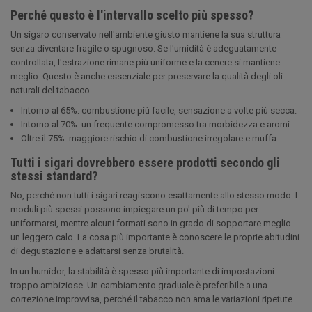
Perché questo è l'intervallo scelto più spesso?
Un sigaro conservato nell'ambiente giusto mantiene la sua struttura
senza diventare fragile o spugnoso. Se l'umidità è adeguatamente
controllata, l'estrazione rimane più uniforme e la cenere si mantiene
meglio. Questo è anche essenziale per preservare la qualità degli oli
naturali del tabacco.
Intorno al 65%: combustione più facile, sensazione a volte più secca.
Intorno al 70%: un frequente compromesso tra morbidezza e aromi.
Oltre il 75%: maggiore rischio di combustione irregolare e muffa.
Tutti i sigari dovrebbero essere prodotti secondo gli
stessi standard?
No, perché non tutti i sigari reagiscono esattamente allo stesso modo. I
moduli più spessi possono impiegare un po' più di tempo per
uniformarsi, mentre alcuni formati sono in grado di sopportare meglio
un leggero calo. La cosa più importante è conoscere le proprie abitudini
di degustazione e adattarsi senza brutalità.
In un humidor, la stabilità è spesso più importante di impostazioni
troppo ambiziose. Un cambiamento graduale è preferibile a una
correzione improvvisa, perché il tabacco non ama le variazioni ripetute.