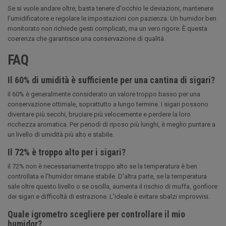
Se si vuole andare oltre, basta tenere d'occhio le deviazioni, mantenere
l'umidificatore e regolare le impostazioni con pazienza. Un humidor ben
monitorato non richiede gesti complicati, ma un vero rigore. È questa
coerenza che garantisce una conservazione di qualità.
FAQ
Il 60% di umidità è sufficiente per una cantina di sigari?
il 60% è generalmente considerato un valore troppo basso per una
conservazione ottimale, soprattutto a lungo termine. I sigari possono
diventare più secchi, bruciare più velocemente e perdere la loro
ricchezza aromatica. Per periodi di riposo più lunghi, è meglio puntare a
un livello di umidità più alto e stabile.
Il 72% è troppo alto per i sigari?
il 72% non è necessariamente troppo alto se la temperatura è ben
controllata e l'humidor rimane stabile. D'altra parte, se la temperatura
sale oltre questo livello o se oscilla, aumenta il rischio di muffa, gonfiore
dei sigari e difficoltà di estrazione. L'ideale è evitare sbalzi improvvisi.
Quale igrometro scegliere per controllare il mio
humidor?