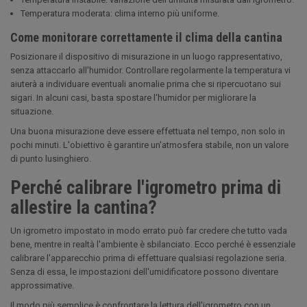
Temperatura moderata: clima interno più uniforme.
Come monitorare correttamente il clima della cantina
Posizionare il dispositivo di misurazione in un luogo rappresentativo,
senza attaccarlo all'humidor. Controllare regolarmente la temperatura vi
aiuterà a individuare eventuali anomalie prima che si ripercuotano sui
sigari. In alcuni casi, basta spostare l'humidor per migliorare la
situazione.
Una buona misurazione deve essere effettuata nel tempo, non solo in
pochi minuti. L'obiettivo è garantire un'atmosfera stabile, non un valore
di punto lusinghiero.
Perché calibrare l'igrometro prima di
allestire la cantina?
Un igrometro impostato in modo errato può far credere che tutto vada
bene, mentre in realtà l'ambiente è sbilanciato. Ecco perché è essenziale
calibrare l'apparecchio prima di effettuare qualsiasi regolazione seria.
Senza di essa, le impostazioni dell'umidificatore possono diventare
approssimative.
Il modo più semplice è confrontare la lettura dell'igrometro con un