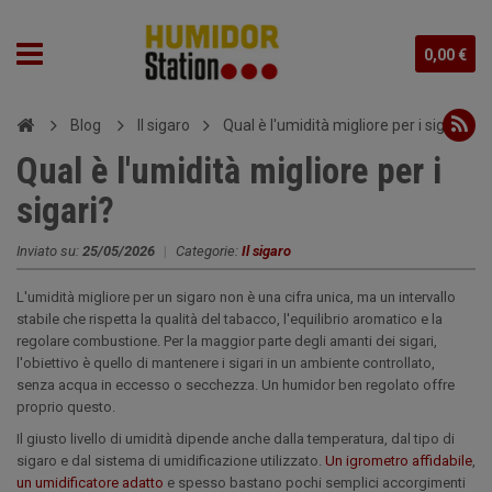
0,00 €
Blog
Il sigaro
Qual è l'umidità migliore per i sigari?
Qual è l'umidità migliore per i
sigari?
Inviato su:
25/05/2026
|
Categorie:
Il sigaro
L'umidità migliore per un sigaro non è una cifra unica, ma un intervallo
stabile che rispetta la qualità del tabacco, l'equilibrio aromatico e la
regolare combustione. Per la maggior parte degli amanti dei sigari,
l'obiettivo è quello di mantenere i sigari in un ambiente controllato,
senza acqua in eccesso o secchezza. Un humidor ben regolato offre
proprio questo.
Il giusto livello di umidità dipende anche dalla temperatura, dal tipo di
sigaro e dal sistema di umidificazione utilizzato.
Un igrometro affidabile
,
un umidificatore adatto
e spesso bastano pochi semplici accorgimenti