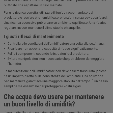
essere ricaricato prima che i sigari ne risentano. È preferibile anticipare
piuttosto che aspettare un calo marcato.
Per una ricarica corretta, utilizzare il liquido raccomandato dal
produttore e lasciare che l'umidificatore funzioni senza sovraccaricarsi.
Una ricarica eccessiva può creare un ambiente squilibrato. Una ricarica
regolare, invece, mantiene il clima stabile e tranquillo.
I giusti riflessi di mantenimento
Controllare le condizioni dell'umidificatore una volta alla settimana.
Ricaricare non appena la capacità si riduce significativamente.
Pulire i componenti secondo le istruzioni del produttore.
Evitare manipolazioni non necessarie che potrebbero danneggiare
l'humidor.
La manutenzione dell'umidificatore non deve essere trascurata, poiché
ha un impatto diretto sulla consistenza dell'ambiente. Una soluzione
ben mantenuta garantisce una maggiore stabilità nel tempo. È un passo
semplice ma essenziale per proteggere i vostri sigari.
Che acqua devo usare per mantenere
un buon livello di umidità?
L'acqua distillata è la soluzione più spesso consigliata per riempire un