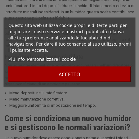
umidificatore. Limita i depositi, riduce il rischio di intasamento ed evita di
introdurre minerali indesiderati. In un humidor, questa scelta contribuisce
a una gestione più pulita e affidabile.
Questo sito web utilizza cookie propri e di terze parti per
L'acqua del rubinetto può lasciare residui e rovinare l'apparecchio nel
migliorare i nostri servizi e mostrarti pubblicità relativa
tempo. Inoltre, può favorire una manutenzione più frequente del
alle tue preferenze analizzando le tue abitudinidi
necessario. Per questo motivo, l'utilizzo di una soluzione adeguata è il
navigazione. Per dare il tuo consenso al suo utilizzo, premi
modo migliore per garantire una buona stabilità.
il pulsante Accetta.
Perché preferire l'acqua distillata
Piú info
Personalizzare i cookie
Non aggiunge elementi che potrebbero accumularsi nell'umidificatore o
sulle pareti. Ciò contribuisce a mantenere il funzionamento dell'humidor
ACCETTO
senza intoppi ed evita alcuni problemi associati all'umidificazione. I
sigari beneficiano di un ambiente più sano.
Meno depositi nell'umidificatore.
Meno manutenzione correttiva.
Maggiore uniformità di impostazione nel tempo.
Come si condiziona un nuovo humidor
e si gestiscono le normali variazioni?
Un nuovo humidor deve essere condizionato prima di inserirvi i sigari. Il