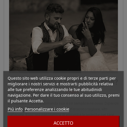
Questo sito web utilizza cookie propri e di terze parti per
È meglio bucare o tagliare il sigaro?
migliorare i nostri servizi e mostrarti pubblicità relativa
alle tue preferenze analizzando le tue abitudinidi
Inviato su:
19/12/2022
|
Categorie:
Il sigaro
navigazione. Per dare il tuo consenso al suo utilizzo, premi
il pulsante Accetta.
La risposta a questa domanda non è né semplice né ovvia. Dipende
Piú info
Personalizzare i cookie
dalle abitudini del fumatore. Alcuni preferiscono tagliare, altri
trafiggere. Ecco una panoramica di entrambe le tecniche per farvi
un'idea. Tagliare un sigaro: il modo ideale per godersi un sigaro in
ACCETTO
tutta tranquillità La maggior parte dei fumatori di sigari taglia i