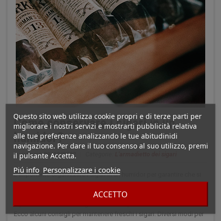
Questo sito web utilizza cookie propri e di terze parti per
Come conservare i sigari in un
migliorare i nostri servizi e mostrarti pubblicità relativa
humidor?
alle tue preferenze analizzando le tue abitudinidi
navigazione. Per dare il tuo consenso al suo utilizzo, premi
Inviato su:
09/12/2022
|
Categorie:
L'armadietto dei sigari
il pulsante Accetta.
Piú info
Personalizzare i cookie
È importante organizzare i sigari in un humidor per garantire che si
mantengano freschi e abbiano un buon sapore. Esistono diversi
ACCETTO
modi per conservare i sigari e il tipo di humidor da utilizzare
dipende dal numero di sigari e dalla frequenza con cui li si fuma.
Ecco alcuni consigli per mantenere freschi i sigari. Diversi modi per