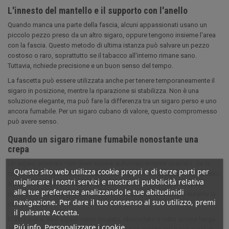
L'innesto del mantello e il supporto con l'anello
Quando manca una parte della fascia, alcuni appassionati usano un
piccolo pezzo preso da un altro sigaro, oppure tengono insieme l'area
con la fascia. Questo metodo di ultima istanza può salvare un pezzo
costoso o raro, soprattutto se il tabacco all'interno rimane sano.
Tuttavia, richiede precisione e un buon senso del tempo.
La fascetta può essere utilizzata anche per tenere temporaneamente il
sigaro in posizione, mentre la riparazione si stabilizza. Non è una
soluzione elegante, ma può fare la differenza tra un sigaro perso e uno
ancora fumabile. Per un sigaro cubano di valore, questo compromesso
può avere senso.
Quando un sigaro rimane fumabile nonostante una
crepa
Un sigaro incrinato non deve essere automaticamente scartato. Se la
Questo sito web utilizza cookie propri e di terze parti per
crepa rimane localizzata e il corpo del sigaro tiene ancora bene, spesso
migliorare i nostri servizi e mostrarti pubblicità relativa
è possibile fumare senza compromettere tutto. Il rischio principale
alle tue preferenze analizzando le tue abitudinidi
riguarda la stabilità dell'estrazione e l'evoluzione della crepa durante la
navigazione. Per dare il tuo consenso al suo utilizzo, premi
combustione.
il pulsante Accetta.
D'altra parte, se il sigaro viene slogato, sbriciolato o rotto su una lunga
Piú info
Personalizzare i cookie