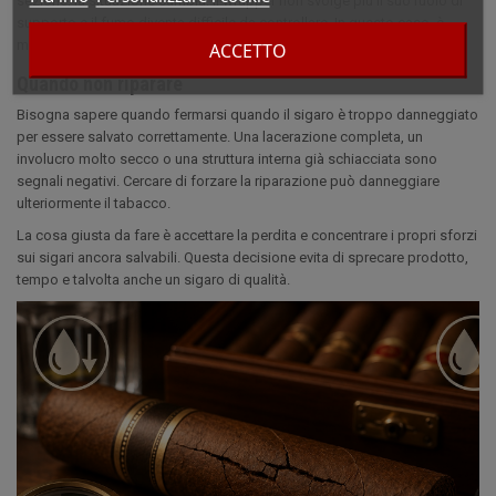
sezione, la situazione cambia. Il wrapper non svolge più il suo ruolo di
supporto e il fumo diventa difficile da controllare. In questo caso, è
meglio non insistere.
ACCETTO
Quando non riparare
Bisogna sapere quando fermarsi quando il sigaro è troppo danneggiato
per essere salvato correttamente. Una lacerazione completa, un
involucro molto secco o una struttura interna già schiacciata sono
segnali negativi. Cercare di forzare la riparazione può danneggiare
ulteriormente il tabacco.
La cosa giusta da fare è accettare la perdita e concentrare i propri sforzi
sui sigari ancora salvabili. Questa decisione evita di sprecare prodotto,
tempo e talvolta anche un sigaro di qualità.