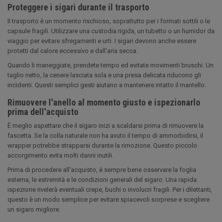
Proteggere i sigari durante il trasporto
Il trasporto è un momento rischioso, soprattutto per i formati sottili o le
capsule fragili. Utilizzare una custodia rigida, un tubetto o un humidor da
viaggio per evitare sfregamenti e urti. I sigari devono anche essere
protetti dal calore eccessivo e dall'aria secca.
Quando li maneggiate, prendete tempo ed evitate movimenti bruschi. Un
taglio netto, la cenere lasciata sola e una presa delicata riducono gli
incidenti. Questi semplici gesti aiutano a mantenere intatto il mantello.
Rimuovere l'anello al momento giusto e ispezionarlo
prima dell'acquisto
È meglio aspettare che il sigaro inizi a scaldarsi prima di rimuovere la
fascetta. Se la colla naturale non ha avuto il tempo di ammorbidirsi, il
wrapper potrebbe strapparsi durante la rimozione. Questo piccolo
accorgimento evita molti danni inutili.
Prima di procedere all'acquisto, è sempre bene osservare la foglia
esterna, le estremità e le condizioni generali del sigaro. Una rapida
ispezione rivelerà eventuali crepe, buchi o involucri fragili. Per i dilettanti,
questo è un modo semplice per evitare spiacevoli sorprese e scegliere
un sigaro migliore.