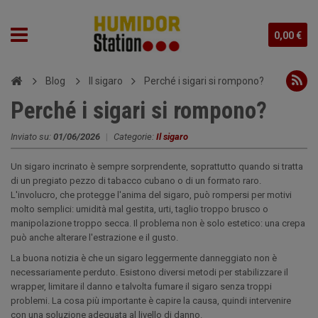
0,00 €
Blog
Il sigaro
Perché i sigari si rompono?
Perché i sigari si rompono?
Inviato su:
01/06/2026
|
Categorie:
Il sigaro
Un sigaro incrinato è sempre sorprendente, soprattutto quando si tratta
di un pregiato pezzo di tabacco cubano o di un formato raro.
L'involucro, che protegge l'anima del sigaro, può rompersi per motivi
molto semplici: umidità mal gestita, urti, taglio troppo brusco o
manipolazione troppo secca. Il problema non è solo estetico: una crepa
può anche alterare l'estrazione e il gusto.
La buona notizia è che un sigaro leggermente danneggiato non è
necessariamente perduto. Esistono diversi metodi per stabilizzare il
wrapper, limitare il danno e talvolta fumare il sigaro senza troppi
problemi. La cosa più importante è capire la causa, quindi intervenire
con una soluzione adeguata al livello di danno.