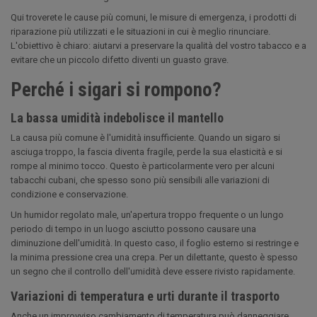
Qui troverete le cause più comuni, le misure di emergenza, i prodotti di
riparazione più utilizzati e le situazioni in cui è meglio rinunciare.
L'obiettivo è chiaro: aiutarvi a preservare la qualità del vostro tabacco e a
evitare che un piccolo difetto diventi un guasto grave.
Perché i sigari si rompono?
La bassa umidità indebolisce il mantello
La causa più comune è l'umidità insufficiente. Quando un sigaro si
asciuga troppo, la fascia diventa fragile, perde la sua elasticità e si
rompe al minimo tocco. Questo è particolarmente vero per alcuni
tabacchi cubani, che spesso sono più sensibili alle variazioni di
condizione e conservazione.
Un humidor regolato male, un'apertura troppo frequente o un lungo
periodo di tempo in un luogo asciutto possono causare una
diminuzione dell'umidità. In questo caso, il foglio esterno si restringe e
la minima pressione crea una crepa. Per un dilettante, questo è spesso
un segno che il controllo dell'umidità deve essere rivisto rapidamente.
Variazioni di temperatura e urti durante il trasporto
Anche un improvviso cambiamento di temperatura può danneggiare