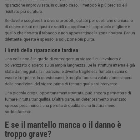
riparazione improvvisata. In questo caso, il metodo è più preciso e il
risultato più duraturo.
Se dovete scegliere tra diversi prodotti, optate per quelli che dichiarano
di essere neutri nel gusto e sottili da applicare. L'approccio migliore è
quello che rispetta il tabacco e non appesantisce la zona riparata. Per un
dilettante, questa è spesso la soluzione più pulita.
I limiti della riparazione tardiva
Una colla non è in grado di correggere un sigaro il cui involucro è
polverizzato o aperto su un'ampia lunghezza. Se la struttura interna è già
stata danneggiata, la riparazione diventa fragile e la fumata rischia di
essere irregolare. In questo caso, è meglio fare una valutazione sincera
delle condizioni del sigaro prima di tentare qualsiasi intervento.
Una piccola crepa, opportunamente trattata, può ancora permettere di
fumare in tutta tranquillità. D'altra parte, un deterioramento avanzato
spesso preannuncia una perdita di qualità e una tiratura meno
soddisfacente.
E se il mantello manca o il danno è
troppo grave?