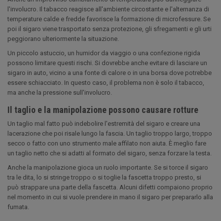
l'involucro. Il tabacco reagisce all'ambiente circostante e l'alternanza di
temperature calde e fredde favorisce la formazione di microfessure. Se
poi il sigaro viene trasportato senza protezione, gli sfregamenti e gli urti
peggiorano ulteriormente la situazione.
Un piccolo astuccio, un humidor da viaggio o una confezione rigida
possono limitare questi rischi. Si dovrebbe anche evitare di lasciare un
sigaro in auto, vicino a una fonte di calore o in una borsa dove potrebbe
essere schiacciato. In questo caso, il problema non è solo il tabacco,
ma anche la pressione sull'involucro.
Il taglio e la manipolazione possono causare rotture
Un taglio mal fatto può indebolire l'estremità del sigaro e creare una
lacerazione che poi risale lungo la fascia. Un taglio troppo largo, troppo
secco o fatto con uno strumento male affilato non aiuta. È meglio fare
un taglio netto che si adatti al formato del sigaro, senza forzare la testa.
Anche la manipolazione gioca un ruolo importante. Se si torce il sigaro
tra le dita, lo si stringe troppo o si toglie la fascetta troppo presto, si
può strappare una parte della fascetta. Alcuni difetti compaiono proprio
nel momento in cui si vuole prendere in mano il sigaro per prepararlo alla
fumata.