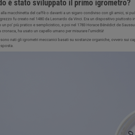
o è stato sviluppato il primo igrometro?
e alla macchinetta del caffè o davanti a un sigaro condiviso con gli amici, si pu
grezzo fu creato nel 1480 da Leonardo da Vinci. Era un dispositivo piuttosto 
 un po' più pratico e semplicistico, e poi nel 1783 Horace Bénédict de Saussu
la cronaca, ha usato un capello umano per misurare l'umidità!
 sono nati gli igrometri meccanici basati su sostanze organiche, ovvero sui cape
i sposta.