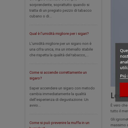
sorprendente, soprattutto quando si
tratta di un pregiato pezzo di tabacco
cubano o di...
Qual è l'umidità migliore per i sigari?
L'umidità migliore per un sigaro non è
una cifra unica, ma un intervallo stabile
Ques
che rispetta la qualità del tabacco,...
nost
anal
util
Come si accende correttamente un
Piú 
sigaro?
Saper accendere un sigaro con metodo
Leona
cambia immediatamente la qualità
dell'esperienza di degustazione. Un
avvio...
È vero che
tutto il me
Gli igrome
Come si può prevenire la muffa in un
massimo de