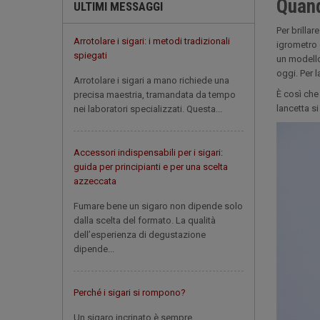
Quand
ULTIMI MESSAGGI
Per brillar
Arrotolare i sigari: i metodi tradizionali
igrometro 
spiegati
un modello
oggi. Per 
Arrotolare i sigari a mano richiede una
È così che
precisa maestria, tramandata da tempo
lancetta s
nei laboratori specializzati. Questa...
Accessori indispensabili per i sigari:
guida per principianti e per una scelta
azzeccata
Fumare bene un sigaro non dipende solo
dalla scelta del formato. La qualità
dell’esperienza di degustazione
dipende...
Perché i sigari si rompono?
Un sigaro incrinato è sempre