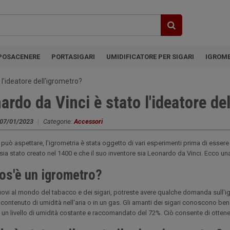
POSACENERE
PORTASIGARI
UMIDIFICATORE PER SIGARI
IGROM
 l'ideatore dell'igrometro?
ardo da Vinci è stato l'ideatore de
07/01/2023
|
Categorie:
Accessori
 può aspettare, l'igrometria è stata oggetto di vari esperimenti prima di essere
sia stato creato nel 1400 e che il suo inventore sia Leonardo da Vinci. Ecco u
os'è un igrometro?
uovi al mondo del tabacco e dei sigari, potreste avere qualche domanda sull'i
l contenuto di umidità nell'aria o in un gas. Gli amanti dei sigari conoscono b
un livello di umidità costante e raccomandato del 72%. Ciò consente di ottener