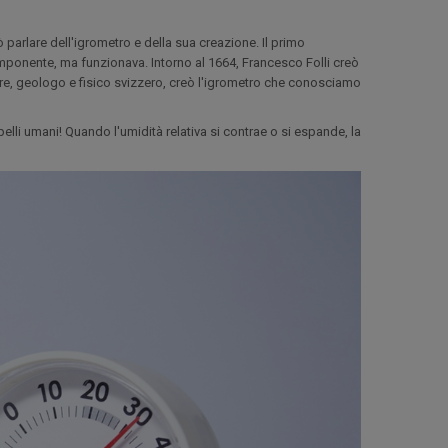
ò parlare dell'igrometro e della sua creazione. Il primo
imponente, ma funzionava. Intorno al 1664, Francesco Folli creò
re, geologo e fisico svizzero, creò l'igrometro che conosciamo
lli umani! Quando l'umidità relativa si contrae o si espande, la