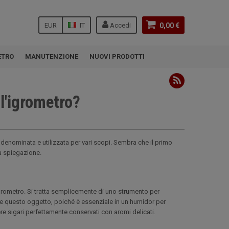
EUR
IT
Accedi
0,00 €
ETRO
MANUTENZIONE
NUOVI PRODOTTI
ll'igrometro?
 denominata e utilizzata per vari scopi. Sembra che il primo
na spiegazione.
grometro. Si tratta semplicemente di uno strumento per
ene questo oggetto, poiché è essenziale in un humidor per
e sigari perfettamente conservati con aromi delicati.