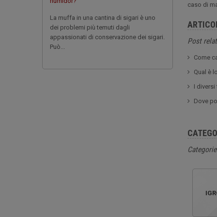
humidor?
caso di mal
La muffa in una cantina di sigari è uno
ARTICO
dei problemi più temuti dagli
appassionati di conservazione dei sigari.
Post relat
Può...
Come cal
Qual è l
I diversi
Dove pos
CATEGO
Categorie
IGR