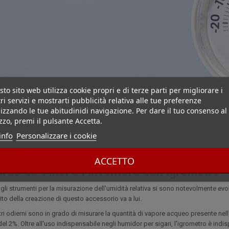
to sito web utilizza cookie propri e di terze parti per migliorare i
ri servizi e mostrarti pubblicità relativa alle tue preferenze
izzando le tue abitudinidi navigazione. Per dare il tuo consenso al
izzo, premi il pulsante Accetta.
info
Personalizzare i cookie
ACCETTO
rdo da Vinci è l'inventore dell'igrometro
 gli strumenti per la misurazione dell'umidità relativa si sono notevolmente evo
rito della creazione di questo accessorio va a lui.
tri odierni sono in grado di misurare la quantità di vapore acqueo presente ne
l 2%. Oltre all'uso indispensabile negli humidor per sigari, l'igrometro è indisp