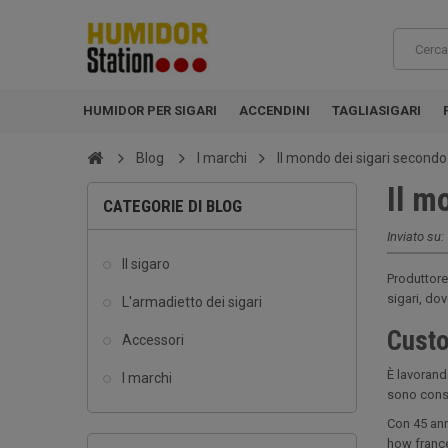
HUMIDOR PER SIGARI
ACCENDINI
TAGLIASIGARI
Blog
I marchi
Il mondo dei sigari secondo
Il m
CATEGORIE DI BLOG
Inviato su:
Il sigaro
Produttore 
sigari, do
L'armadietto dei sigari
Custo
Accessori
È lavorand
I marchi
sono consi
Con 45 ann
how frances