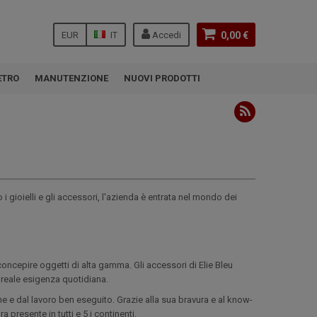
EUR
IT
Accedi
0,00 €
ETRO
MANUTENZIONE
NUOVI PRODOTTI
 i gioielli e gli accessori, l'azienda è entrata nel mondo dei
concepire oggetti di alta gamma. Gli accessori di Elie Bleu
 reale esigenza quotidiana.
e e dal lavoro ben eseguito. Grazie alla sua bravura e al know-
 presente in tutti e 5 i continenti.