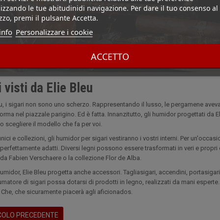
izzando le tue abitudinidi navigazione. Per dare il tuo consenso al
izzo, premi il pulsante Accetta.
info
Personalizzare i cookie
ACCETTO
 visti da Elie Bleu
eu, i sigari non sono uno scherzo. Rappresentando il lusso, le pergamene avev
rma nel piazzale parigino. Ed è fatta. Innanzitutto, gli humidor progettati da Eli
o scegliere il modello che fa per voi.
nici e collezioni, gli humidor per sigari vestiranno i vostri interni. Per un'occ
perfettamente adatti. Diversi legni possono essere trasformati in veri e propri
da Fabien Verschaere o la collezione Flor de Alba.
 humidor, Elie Bleu progetta anche accessori. Tagliasigari, accendini, portasigar
fumatore di sigari possa dotarsi di prodotti in legno, realizzati da mani espert
 Che, che sicuramente piacerà agli aficionados.
COLO PRECEDENTE