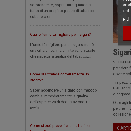
anal
sorprendente, soprattutto quando si
util
tratta di un pregiato pezzo di tabacco
cubano o di...
Piú 
Qual è l'umidità migliore per i sigari?
L'umidità migliore per un sigaro non è
Sigari
una cifra unica, ma un intervallo stabile
che rispetta la qualità del tabacco,...
Su Elie Bl
prendere fo
dovete sol
Come si accende correttamente un
sigaro?
Tra pezzi u
Bleu sono 
Saper accendere un sigaro con metodo
disegnata 
cambia immediatamente la qualità
dell'esperienza di degustazione. Un
Oltre agli
avvio...
perché il 
collezione
Come si può prevenire la muffa in un
ARTI