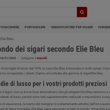
POSACENERE
PORTASIGARI
UMIDIFICATORE PER SIGARI
IGROM
 Elie Bleu
ondo dei sigari secondo Elie Bleu
16/01/2023
|
Categorie:
I marchi
di stoviglie di lusso dal 1976, la casa Elie Bleu è rinomata in molti campi. Dopo
ve ha conquistato i clienti. Diamo un'occhiata alla gamma di sigariElie Bleu.
die di lusso per i vostri prodotti preziosi
o il legno con un know-how straordinario che gli artigiani Elie Bleu riescono a 
derati di lusso perché sono tutti sapientemente realizzati e rispondono a una
i di esperienza, la mente del designer è costantemente attratta dall'innovazion
e di fama mondiale, Elie Bleu viene esportato in tutto il mondo. Il marchio è ora