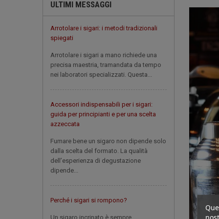
ULTIMI MESSAGGI
Arrotolare i sigari: i metodi tradizionali
spiegati
Arrotolare i sigari a mano richiede una
precisa maestria, tramandata da tempo
nei laboratori specializzati. Questa...
Accessori indispensabili per i sigari:
guida per principianti e per una scelta
azzeccata
Fumare bene un sigaro non dipende solo
dalla scelta del formato. La qualità
dell’esperienza di degustazione
dipende...
Perché i sigari si rompono?
Ques
nost
Un sigaro incrinato è sempre