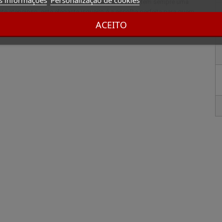
 transportar para onde quer que vá, garantindo que tem sempre uma
e atencioso, este elegante isqueiro é a escolha perfeita para quem
 a sua experiência de fumar charutos com o isqueiro em pele vermelha
ACEITO