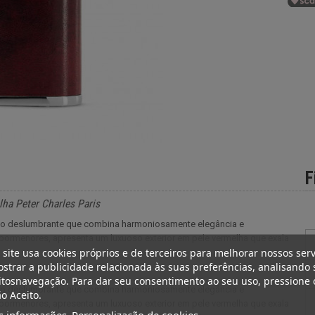
F
ha Peter Charles Paris
ório deslumbrante que combina harmoniosamente elegância e
ormenores, apresenta um luxuoso exterior em pele vermelha que exala
 site usa cookies próprios e de terceiros para melhorar nossos serv
strar a publicidade relacionada às suas preferências, analisando 
tosnavegação. Para dar seu consentimento ao seu uso, pressione 
ório deslumbrante que combina harmoniosamente elegância e
o Aceito.
ormenores, apresenta um luxuoso exterior em pele vermelha que exala
s informações
Personalização de cookies