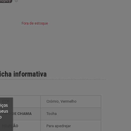
Fora de estoque
icha informativa
COR
Crómio, Vermelho
iços
seus
TIPO DE CHAMA
Tocha
o
IGNIÇÃO
Para apedrejar