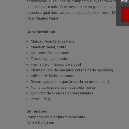
sofisticação. O seu design compacto e leve torna-o fácil de
chama fiável à mão. Quer seja um mimo pessoal ou um present
aprecia a qualidade artesanal e o estilo intemporal. Melhore
Peter Charles Paris!
Características
Marca : Peter Charles Paris
Material: metal, couro
Cor: vermelho, cromado
Tipo de ignição: pedra
Forma de um frasco de álcool
Chama dupla de maçarico (intensidade regulável)
Válvula de fecho cromada
Recarregável com gás (à venda no nosso sítio)
Numa caixa preta assinada pela marca
Conjunto de 5 pedras sobresselentes
Peso: 175 g
Dimensões
Comprimento x largura x espessura
8,3 x 6,5 x 2,4 cm