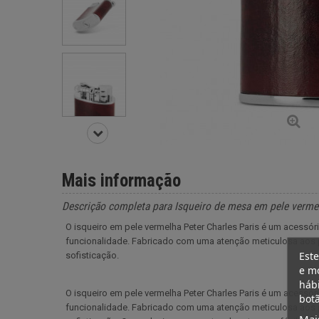
Mais informação
Descrição completa para Isqueiro de mesa em pele vermel
O isqueiro em pele vermelha Peter Charles Paris é um acess
funcionalidade. Fabricado com uma atenção meticulosa aos p
Este
sofisticação.
e mo
hábi
O isqueiro em pele vermelha Peter Charles Paris é um acess
botã
funcionalidade. Fabricado com uma atenção meticulosa aos p
Mai