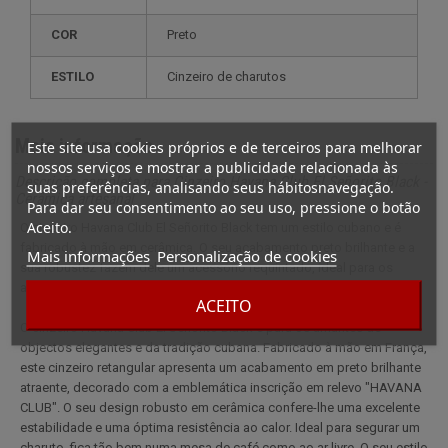
COR
Preto
ESTILO
cinzeiro de charutos
Mais informação
Este site usa cookies próprios e de terceiros para melhorar
nossos serviços e mostrar a publicidade relacionada às
Descrição completa para Cinzeiro Havana Club El Señorito Black -
suas preferências, analisando seus hábitosnavegação.
Cerâmica artesanal
Para dar seu consentimento ao seu uso, pressione o botão
Aceito.
O cinzeiro Havana Club El Señorito Black tem um estilo cubano e é
fabricado à mão em cerâmica. O seu acabamento preto brilhante e a
Mais informações
Personalização de cookies
sua robustez fazem dele um acessório requintado, ideal para os
amantes de charutos que procuram autenticidade.
ACEITO
O cinzeiro Havana Club El Señorito Black é para os amantes de
objectos elegantes e da tradição cubana. Fabricado à mão em França,
este cinzeiro retangular apresenta um acabamento em preto brilhante
atraente, decorado com a emblemática inscrição em relevo "HAVANA
CLUB". O seu design robusto em cerâmica confere-lhe uma excelente
estabilidade e uma óptima resistência ao calor. Ideal para segurar um
charuto, fica tão bem numa mesa de café como ao ar livre. O seu estilo