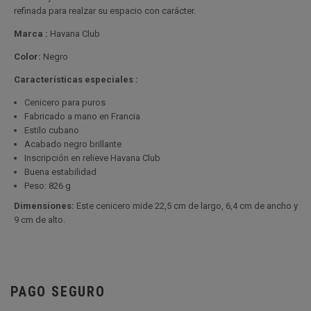
refinada para realzar su espacio con carácter.
Marca :
Havana Club
Color:
Negro
Características especiales :
Cenicero para puros
Fabricado a mano en Francia
Estilo cubano
Acabado negro brillante
Inscripción en relieve Havana Club
Buena estabilidad
Peso: 826 g
Dimensiones:
Este cenicero mide 22,5 cm de largo, 6,4 cm de ancho y
9 cm de alto.
PAGO SEGURO