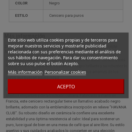
COLOR
Negro
ESTILO
cenicero para puros
Más información
Este sitio web utiliza cookies propias y de terceros para
mejorar nuestros servicios y mostrarle publicidad
Descripción completa para Cenicero Havana Club El Señorito
relacionada con sus preferencias mediante el análisis de
Negro - Cerámica artesanal
sus hábitos de navegación. Para dar su consentimiento
El cenicero Havana Club El Señorito Black tiene un estilo cubano y está
sobre su uso pulse el botón Acepto.
hecho a mano en cerámica. Su acabado negro brillante y su robustez lo
Más información
Personalizar cookies
convierten en un accesorio refinado, ideal para los amantes de los
puros que buscan autenticidad.
ACEPTO
El cenicero Havana Club El Señorito Black es para los amantes de los
objetos elegantes y de la tradición cubana. Fabricado a mano en
Francia, este cenicero rectangular tiene un llamativo acabado negro
brillante, adornado con la emblemática inscripción en relieve "HAVANA
CLUB". Su robusto diseño en cerámica le confiere una excelente
estabilidad y una óptima resistencia al calor. Ideal para sostener un
puro, luce igual de bien en una mesa de café que al aire libre. Su estilo
asertivo y sus cuidados acabados lo convierten en una elección