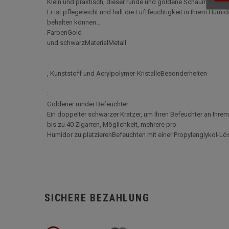
Klein und praktisch, dieser runde und goldene Schaumstoff-
Er ist pflegeleicht und hält die Luftfeuchtigkeit in Ihrem Hum
behalten können...
FarbenGold
und schwarzMaterialMetall
, Kunststoff und Acrylpolymer-KristalleBesonderheiten
:
Goldener runder Befeuchter:
Ein doppelter schwarzer Kratzer, um Ihren Befeuchter an Ihre
bis zu 40 Zigarren, Möglichkeit, mehrere pro
Humidor zu platzierenBefeuchten mit einer Propylenglykol-L
SICHERE BEZAHLUNG