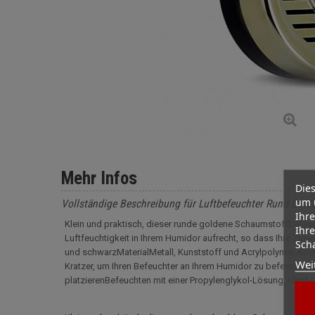
Mehr Infos
Dies
um 
Vollständige Beschreibung für Luftbefeuchter Rund Gold
Ihre
Klein und praktisch, dieser runde goldene Schaumstoffbefeuc
Ihre
Luftfeuchtigkeit in Ihrem Humidor aufrecht, so dass Ihre Zig
Scha
und schwarzMaterialMetall, Kunststoff und Acrylpolymer-Kris
Wei
Kratzer, um Ihren Befeuchter an Ihrem Humidor zu befestigenE
platzierenBefeuchten mit einer Propylenglykol-Lösung, idea