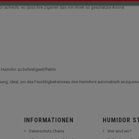
Humidor passt in wenigen Sekunden in Ihren Humidor.
idor aufrecht, so dass Ihre Zigarren das von Ihnen so geschätzte Aroma
m Humidor zu befestigenEffektiv
ösung, ideal, um das Feuchtigkeitsniveau des Humidors automatisch anzupass
INFORMATIONEN
HUMIDOR S
Datenschutz-Charta
Wer sind wir?