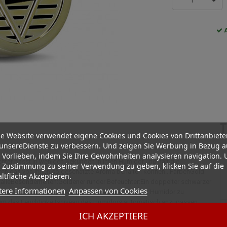
1
A
T
e Website verwendet eigene Cookies und Cookies von Drittanbiete
unsereDienste zu verbessern. Und zeigen Sie Werbung in Bezug a
en
 Vorlieben, indem Sie Ihre Gewohnheiten analysieren navigation.
hter passt in wenigen Sekunden in Ihren Humidor und hält die
 Zustimmung zu seiner Verwendung zu geben, klicken Sie auf die
arren das von Ihnen so geschätzte Aroma behalten können...FarbenGold
ltfläche Akzeptieren.
talleBesonderheiten:Goldener runder Befeuchter:Ein doppelter schwarzer
tere Informationen
Anpassen von Cookies
ffektiv bis zu 40 Zigarren, Möglichkeit, mehrere pro Humidor zu
l, um das Feuchtigkeitsniveau des Humidors automatisch anzupassen
ICH AKZEPTIERE