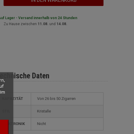
IN DEN WARENKORB
uf Lager - Versand innerhalb von 24 Stunden
Zu Hause zwischen
11.08.
und
14.08.
echnische Daten
rn,
uf
 Um
KAPAZITÄT
von 26 bis 50 Zigarren
STIL
kristalle
ELEKTRONIK
nicht