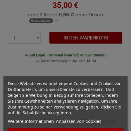
35,00 €
IN DEN WARENKORB
Auf Lager - Versand innerhalb von 24 Stunden
Zu Hause zwischen
11.08.
und
14.08.
Mehr
Technische Daten
Diese Website verwendet eigene Cookies und Cookies von
Drittanbietern, um unsereDienste zu verbessern. Und
Infos
zeigen Sie Werbung in Bezug auf Ihre Vorlieben, indem
Sie Ihre Gewohnheiten analysieren navigation. Um Ihre
STIL
befeuchterzubehör
Zustimmung zu seiner Verwendung zu geben, klicken Sie
auf die Schaltfläche Akzeptieren.
Weitere Informationen
Anpassen von Cookies
Vollständige Beschreibung für Trägt 2 Befeuchtungssysteme
Holzständer für Luftbefeuchter Boveda. Kann mit einem Magneten