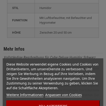
STIL
humidor
mit Luftbefeuchter, mit Befeuchter und
FUNKTION
Hygrometer
HÖHE
zwischen 20 und 50 cm
Mehr Infos
Vollständige Beschreibung für Cube Deluxe Humidor Schwarz
Adorini
Diese Website verwendet eigene Cookies und Cookies von
Zigarrenkeller Adorini in Würfelform, der gleichzeitig hundert Zigarren
Drittanbietern, um unsereDienste zu verbessern. Und
aufbewahren kann, davon dreißig in seiner Schublade.
zeigen Sie Werbung in Bezug auf Ihre Vorlieben, indem
Sie Ihre Gewohnheiten analysieren navigation. Um Ihre
Zustimmung zu seiner Verwendung zu geben, klicken Sie
Zigarrenkeller Adorini in Würfelform, der gleichzeitig hundert Zigarren
auf die Schaltfläche Akzeptieren.
aufbewahren kann, davon dreißig in seiner Schublade. Die Schublade
Weitere Informationen
Anpassen von Cookies
ist sehr praktisch, um bestimmte Module von anderen zu trennen. Der
hier vorgestellte Humidor Adorini Cube Deluxe ist innen aus Zedernholz
und außen aus schwarzem Holz und Plexiglas. Er wird mit einem