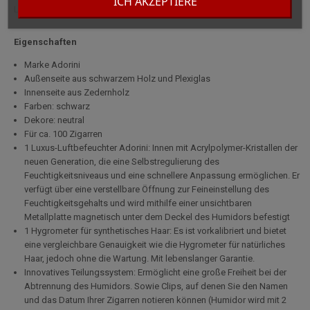
ICH AKZEPTIERE
Luftbefeuchter sowie einem Hygrometer geliefert.
Eigenschaften
Marke Adorini
Außenseite aus schwarzem Holz und Plexiglas
Innenseite aus Zedernholz
Farben: schwarz
Dekore: neutral
Für ca. 100 Zigarren
1 Luxus-Luftbefeuchter Adorini: Innen mit Acrylpolymer-Kristallen der
neuen Generation, die eine Selbstregulierung des
Feuchtigkeitsniveaus und eine schnellere Anpassung ermöglichen. Er
verfügt über eine verstellbare Öffnung zur Feineinstellung des
Feuchtigkeitsgehalts und wird mithilfe einer unsichtbaren
Metallplatte magnetisch unter dem Deckel des Humidors befestigt
1 Hygrometer für synthetisches Haar: Es ist vorkalibriert und bietet
eine vergleichbare Genauigkeit wie die Hygrometer für natürliches
Haar, jedoch ohne die Wartung. Mit lebenslanger Garantie.
Innovatives Teilungssystem: Ermöglicht eine große Freiheit bei der
Abtrennung des Humidors. Sowie Clips, auf denen Sie den Namen
und das Datum Ihrer Zigarren notieren können (Humidor wird mit 2