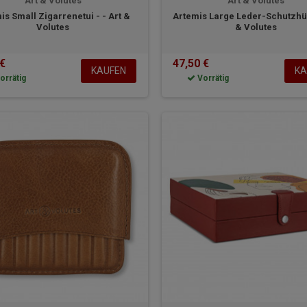
Art & Volutes
Art & Volutes
is Small Zigarrenetui - - Art &
Artemis Large Leder-Schutzhül
Volutes
& Volutes
 €
47,50 €
KAUFEN
KA
orrätig
Vorrätig