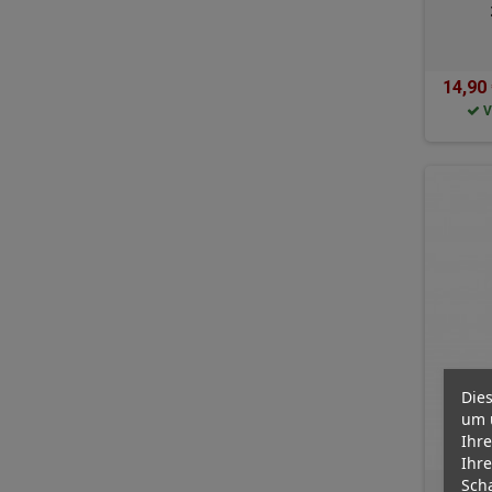
14,90
V
Dies
um 
Ihre
Ihre
Scha