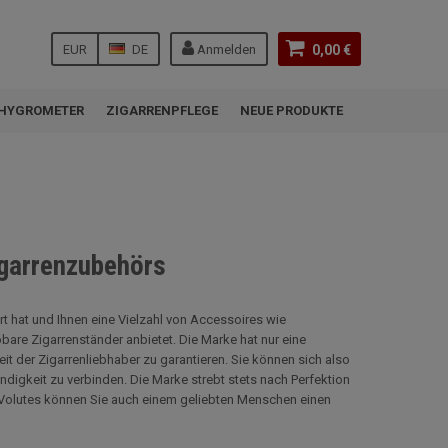
EUR
DE
Anmelden
0,00 €
HYGROMETER
ZIGARRENPFLEGE
NEUE PRODUKTE
igarrenzubehörs
ert hat und Ihnen eine Vielzahl von Accessoires wie
are Zigarrenständer anbietet. Die Marke hat nur eine
eit der Zigarrenliebhaber zu garantieren. Sie können sich also
digkeit zu verbinden. Die Marke strebt stets nach Perfektion
& Volutes können Sie auch einem geliebten Menschen einen