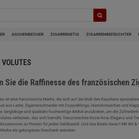
ER
ASCHENBECHER
ZIGARRENETUI
ZIGARRENBEFEUCHTER
& VOLUTES
n Sie die Raffinesse des französischen Z
tes ist eine französische Marke, die sich auf die Welt des Rauchens spezialisi
uis aus Leder, Zigarrenschneider mit Doppelklinge, Humidortaschen und klappb
e: langlebige und qualitativ hochwertige Artikel anzubieten, um die Zufriedenh
Volutes verlassen, das sich bemüht, französisches Know-how, Eleganz und Tren
 Accessoires zu Preisen für jeden Geldbeutel. Und das Beste daran? Mit Art 
r Marke als gelungenes Geschenk anbieten.