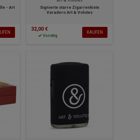
Art & Volutes
le - Art
Signierte starre Zigarrenkiste
Varadero Art & Volutes
32,00 €
UFEN
KAUFEN
Vorrätig