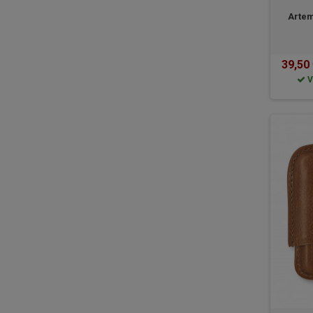
Artem
39,50
V