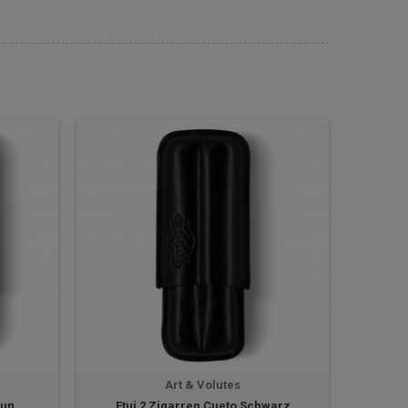
Art & Volutes
aun
Etui 2 Zigarren Cueto Schwarz