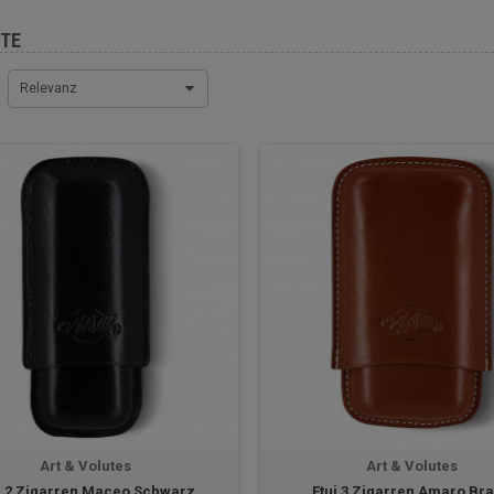
TE
Relevanz
Art & Volutes
Art & Volutes
i 2 Zigarren Maceo Schwarz
Etui 3 Zigarren Amaro Br