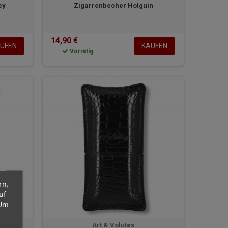
ey
Zigarrenbecher Holguin
14,90 €
UFEN
KAUFEN
Vorrätig
rn,
uf
 Um
Art & Volutes