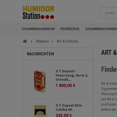
ZIGARRENHUMIDOR
FEUERZEUG
ZIGARRENSCHNEID
Marken
Art & Volutes
ART 
NACHRICHTEN
Finde
S.T. Dupont -
Feuerzeug, Serie 2,
Orlinski,...
Art & volu
1 800,00 €
Zigarrenet
Philosophi
auf Art & 
und bietet
S.T. Dupont Slim
Cohiba 60...
Artikel de
245,00 €