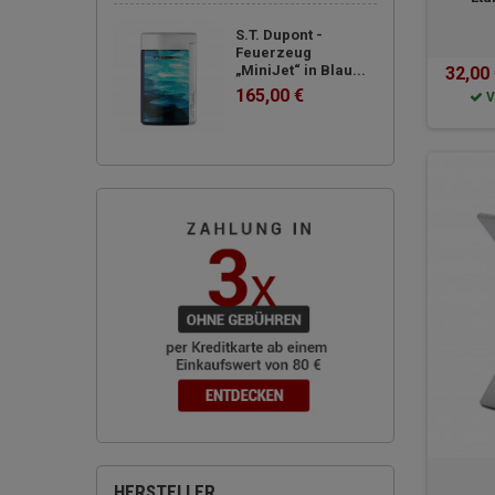
S.T. Dupont -
Feuerzeug
„MiniJet“ in Blau...
32,00
165,00 €
V
HERSTELLER