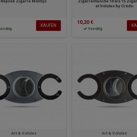
Repose Zigarre Montijo
Zigarrentasche 10 bis 15 Zigar
et Volutes by Crédo
10,20 €
KAUFEN
KA
orrätig
Vorrätig
Art & Volutes
Art & Volutes