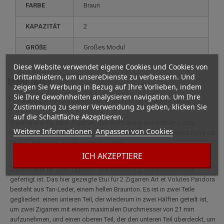
FARBE
Braun
KAPAZITÄT
2
GRÖßE
großes Modul
Diese Website verwendet eigene Cookies und Cookies von
Drittanbietern, um unsereDienste zu verbessern. Und
Mehr Infos
zeigen Sie Werbung in Bezug auf Ihre Vorlieben, indem
Sie Ihre Gewohnheiten analysieren navigation. Um Ihre
Vollständige Beschreibung für Zigarrenetui Pandora Tan 2
Zustimmung zu seiner Verwendung zu geben, klicken Sie
Zigarren Art et Volutes
auf die Schaltfläche Akzeptieren.
Zigarrenetui für zwei Zigarren, das vollständig aus echtem Leder
Weitere Informationen
Anpassen von Cookies
gefertigt ist. Das hier gezeigte Etui für 2 Zigarren Art et Volutes Pandora
ist aus Tan-Leder, einem hellen Braunton.
ICH AKZEPTIERE
Zigarrenetui für zwei Zigarren, das vollständig aus echtem Leder
gefertigt ist. Das hier gezeigte Etui für 2 Zigarren Art et Volutes Pandora
besteht aus Tan-Leder, einem hellen Braunton. Es ist in zwei Teile
gegliedert: einen unteren Teil, der wiederum in zwei Hälften geteilt ist,
um zwei Zigarren mit einem maximalen Durchmesser von 21 mm
aufzunehmen, und einen oberen Teil, der den unteren Teil überdeckt, um