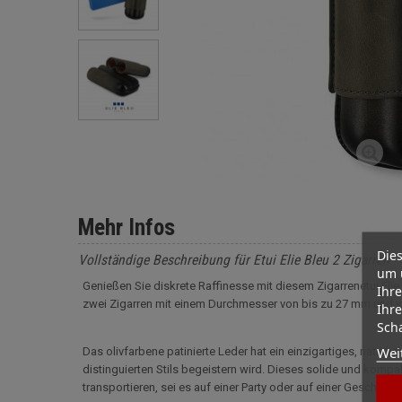
Mehr Infos
Dies
Vollständige Beschreibung für Etui Elie Bleu 2 Zigarren - 
um 
Genießen Sie diskrete Raffinesse mit diesem Zigarrenetui Elie
Ihre
zwei Zigarren mit einem Durchmesser von bis zu 27 mm und v
Ihre
Scha
Wei
Das olivfarbene patinierte Leder hat ein einzigartiges, natürlic
distinguierten Stils begeistern wird. Dieses solide und kompakt
transportieren, sei es auf einer Party oder auf einer Geschäftsr