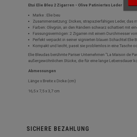
Etui Elie Bleu 2 Zigarren - Olive Patiniertes Leder
Marke : Elie beu
Zusammensetzung: Dickes, strapazierfähiges Leder, das 
Farben: Olivgrün, an den Rändern schwarz schattiert mit ei
Fassungsvermögen: 2 Zigarren mit einem Durchmesser von
Perfekt verpackt in seiner signierten blauen Schachtel Elie 
Kompakt und leicht, passt sie problemlos in eine Tasche od
Elie Bleudas berühmte Pariser Unternehmen "La Maison de Pari
außergewöhnlichen Stücke, die für eine lange Lebensdauer kon
Abmessungen
Länge x Breite x Dicke (cm)
16,5 x 7,5 x 3,7 cm
SICHERE BEZAHLUNG