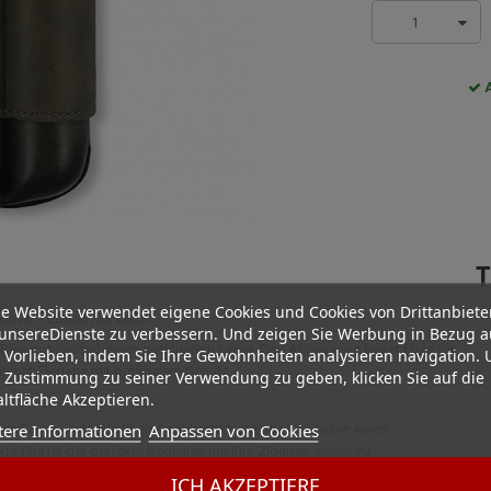
1
A
T
e Website verwendet eigene Cookies und Cookies von Drittanbiete
Olive Patiniertes Leder
unsereDienste zu verbessern. Und zeigen Sie Werbung in Bezug a
 Bleu aus olivfarbenem patiniertem Leder. Das Accessoire bietet Platz für
 Vorlieben, indem Sie Ihre Gewohnheiten analysieren navigation.
ereint Eleganz mit optimalem Schutz.
 Zustimmung zu seiner Verwendung zu geben, klicken Sie auf die
ltfläche Akzeptieren.
tere Informationen
Anpassen von Cookies
hes Finish und verleiht eine schlichte Note, die Liebhaber eines
e Etui ist der perfekte Begleiter, um Ihre Zigarren sicher zu
eise.
ICH AKZEPTIERE