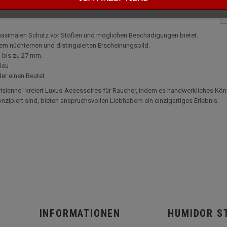
maximalen Schutz vor Stößen und möglichen Beschädigungen bietet.
nem nüchternen und distinguierten Erscheinungsbild.
 bis zu 27 mm.
Bleu
er einen Beutel.
sienne" kreiert Luxus-Accessoires für Raucher, indem es handwerkliches Könn
zipiert sind, bieten anspruchsvollen Liebhabern ein einzigartiges Erlebnis.
INFORMATIONEN
HUMIDOR S