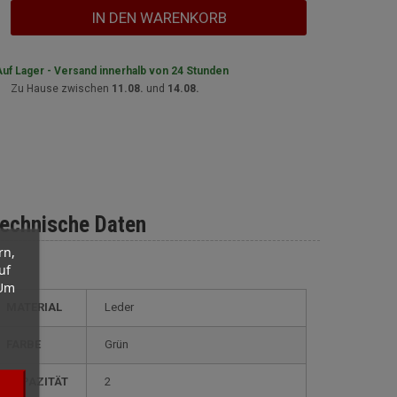
IN DEN WARENKORB
uf Lager - Versand innerhalb von 24 Stunden
Zu Hause zwischen
11.08.
und
14.08.
echnische Daten
rn,
uf
 Um
MATERIAL
Leder
FARBE
Grün
KAPAZITÄT
2