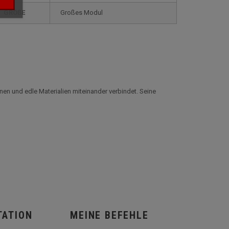
GRÖßE
großes Modul
en und edle Materialien miteinander verbindet. Seine
TATION
MEINE BEFEHLE