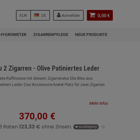
EUR
DE
Anmelden
0,00 €
HYGROMETER
ZIGARRENPFLEGE
NEUE PRODUKTE
u 2 Zigarren - Olive Patiniertes Leder
ete Raffinesse mit diesem Zigarrenetui Elie Bleu aus
iertem Leder. Das Accessoire bietet Platz für zwei Zigarren
Mehr Infos
370,00 €