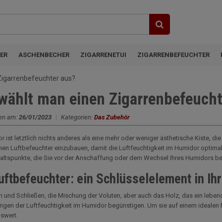
ER
ASCHENBECHER
ZIGARRENETUI
ZIGARRENBEFEUCHTER
Zigarrenbefeuchter aus?
wählt man einen Zigarrenbefeucht
en am:
26/01/2023
|
Kategorien:
Das Zubehör
 ist letztlich nichts anderes als eine mehr oder weniger ästhetische Kiste, die a
inen Luftbefeuchter einzubauen, damit die Luftfeuchtigkeit im Humidor optimal
altspunkte, die Sie vor der Anschaffung oder dem Wechsel Ihres Humidors be
uftbefeuchter: ein Schlüsselelement in I
 und Schließen, die Mischung der Voluten, aber auch das Holz, das ein lebend
en der Luftfeuchtigkeit im Humidor begünstigen. Um sie auf einem idealen Niv
swert.