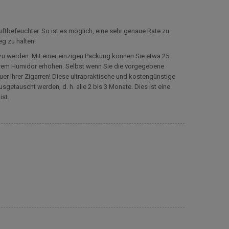
tbefeuchter. So ist es möglich, eine sehr genaue Rate zu
eg zu halten!
 zu werden. Mit einer einzigen Packung können Sie etwa 25
hrem Humidor erhöhen. Selbst wenn Sie die vorgegebene
er Ihrer Zigarren! Diese ultrapraktische und kostengünstige
sgetauscht werden, d. h. alle 2 bis 3 Monate. Dies ist eine
ist.