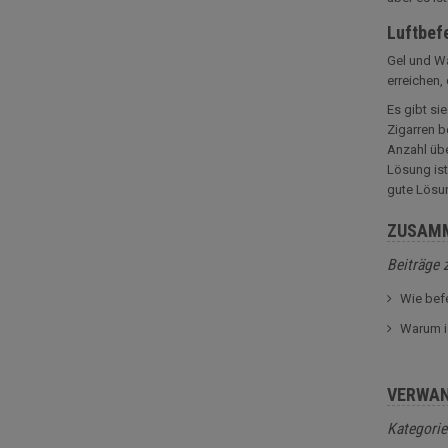
Luftbef
Gel und Wa
erreichen,
Es gibt si
Zigarren b
Anzahl übe
Lösung ist
gute Lösun
ZUSAM
Beiträge 
Wie bef
Warum i
VERWAN
Kategorie