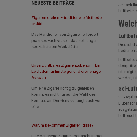
NEUESTE BEITRÄGE
Je nach Ih
Luftbefeuc
Zigarren drehen – traditionelle Methoden
Welch
erklärt
Das Handrollen von Zigarren erfordert
Luftbef
präzises Fachwissen, das seit langem in
Dies ist d
spezialisierten Werkstätten...
bedienen u
Luftbefeuc
Unverzichtbares Zigarrenzubehör – Ein
überprüfen
Leitfaden für Einsteiger und die richtige
ist, neigt
Auswahl
werden, is
Gel-Luft
Um eine Zigarre richtig zu genießen,
kommt es nicht nur auf die Wahl des
Silikagel 
Formats an. Der Genuss hängt auch von
Blütenscha
einer...
ausgetausc
Luftfeucht
Warum bekommen Zigarren Risse?
Eine gerissene Zigarre überrascht immer,