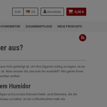
EUR
DE
Anmelden
0,00 €
HYGROMETER
ZIGARRENPFLEGE
NEUE PRODUKTE
er aus?
us Holz gefertigt ist. Um Ihre Zigarren richtig zu lagern, ist es
 ist. Aber wissen Sie, wie man ihn auswählt? Wir geben Ihnen
achten sollten.
hrem Humidor
iges und poröses Element bleibt, sind Elemente, die die
eau zu halten, ist ein Luftbefeuchter mehr als