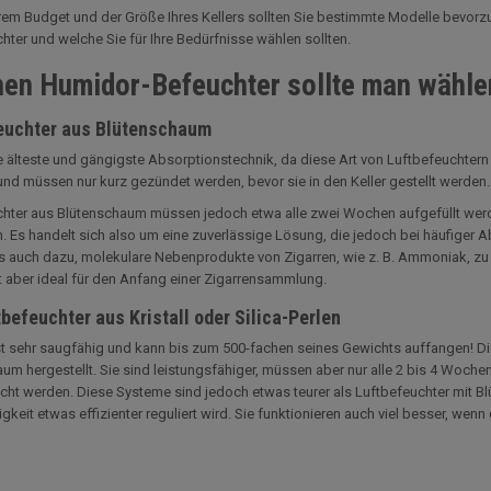
rem Budget und der Größe Ihres Kellers sollten Sie bestimmte Modelle bevorzug
hter und welche Sie für Ihre Bedürfnisse wählen sollten.
en Humidor-Befeuchter sollte man wähle
euchter aus Blütenschaum
ie älteste und gängigste Absorptionstechnik, da diese Art von Luftbefeuchtern 
nd müssen nur kurz gezündet werden, bevor sie in den Keller gestellt werden.
hter aus Blütenschaum müssen jedoch etwa alle zwei Wochen aufgefüllt werden
. Es handelt sich also um eine zuverlässige Lösung, die jedoch bei häufiger
 es auch dazu, molekulare Nebenprodukte von Zigarren, wie z. B. Ammoniak, 
t aber ideal für den Anfang einer Zigarrensammlung.
befeuchter aus Kristall oder Silica-Perlen
ist sehr saugfähig und kann bis zum 500-fachen seines Gewichts auffangen! Di
um hergestellt. Sie sind leistungsfähiger, müssen aber nur alle 2 bis 4 Wochen
ht werden. Diese Systeme sind jedoch etwas teurer als Luftbefeuchter mit Blü
igkeit etwas effizienter reguliert wird. Sie funktionieren auch viel besser, w