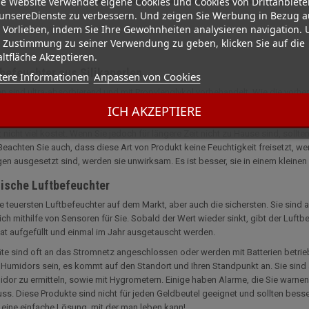
e Website verwendet eigene Cookies und Cookies von Drittanbiete
unsereDienste zu verbessern. Und zeigen Sie Werbung in Bezug a
 Vorlieben, indem Sie Ihre Gewohnheiten analysieren navigation.
 Zustimmung zu seiner Verwendung zu geben, klicken Sie auf die
ltfläche Akzeptieren.
tbefeuchter aus Silikaperlen
tere Informationen
Anpassen von Cookies
len sind ultra-absorbierend und mit Propylenglykol vorbehandelt. Wie die vorh
r nachgefüllt werden. Die Nachfüllpackung hat jedoch eine Lebensdauer von
ICH AKZEPTIERE
Luftbefeuchter Ihr ganzes Leben lang behalten! Es handelt sich also um einen w
t nicht viel kostet. Wenn Sie jedoch für längere Zeit nicht zu Hause sind, sollte
 Beachten Sie auch, dass diese Art von Produkt keine Feuchtigkeit freisetzt, 
en ausgesetzt sind, werden sie unwirksam. Es ist besser, sie in einem kleine
nische Luftbefeuchter
ie teuersten Luftbefeuchter auf dem Markt, aber auch die sichersten. Sie sind a
lich mithilfe von Sensoren für Sie. Sobald der Wert wieder sinkt, gibt der Luf
t aufgefüllt und einmal im Jahr ausgetauscht werden.
te sind oft an das Stromnetz angeschlossen oder werden mit Batterien betrie
 Humidors sein, es kommt auf den Standort und Ihren Standpunkt an. Sie sind
dor zu ermitteln, sowie mit Hygrometern. Einige haben Alarme, die Sie warne
s. Diese Produkte sind nicht für jeden Geldbeutel geeignet und sollten bess
t eine einfache Lösung, mit der man leben kann!