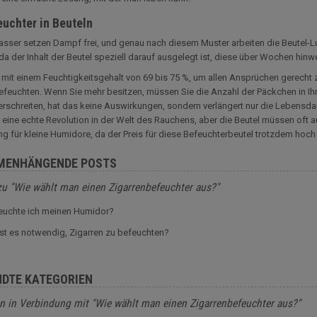
euchter in Beuteln
sser setzen Dampf frei, und genau nach diesem Muster arbeiten die Beutel-Luf
 da der Inhalt der Beutel speziell darauf ausgelegt ist, diese über Wochen hinw
e mit einem Feuchtigkeitsgehalt von 69 bis 75 %, um allen Ansprüchen gerecht
efeuchten. Wenn Sie mehr besitzen, müssen Sie die Anzahl der Päckchen in I
rschreiten, hat das keine Auswirkungen, sondern verlängert nur die Lebensdau
 eine echte Revolution in der Welt des Rauchens, aber die Beutel müssen oft au
g für kleine Humidore, da der Preis für diese Befeuchterbeutel trotzdem hoch 
MENHÄNGENDE POSTS
zu "Wie wählt man einen Zigarrenbefeuchter aus?"
euchte ich meinen Humidor?
st es notwendig, Zigarren zu befeuchten?
DTE KATEGORIEN
n in Verbindung mit "Wie wählt man einen Zigarrenbefeuchter aus?"