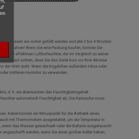
rn,
uf
 Um
erigen müssen sie vorher gefüllt werden und alle 2 bis 4 Wochen
 ca. 5 Jahren! Wenn Sie eine Packung kaufen, können Sie
irklich effektiven Luftbefeuchter, der im Vergleich zu seiner
n Sie darauf achten, dass Sie das Gerät kurz vor Ihrer Abreise
wenn der Wert sinkt. Wenn die Kügelchen außerdem Hitze oder
n oder mittleren Humidor zu verwenden.
ktiv, d. h. sie überwachen den Feuchtigkeitsgehalt
tbefeuchter automatisch Feuchtigkeit ab. Die Kartusche muss
ben. Kabel können ein Minuspunkt für die Ästhetik eines
 auch mit Thermometern ausgestattet, um die Temperatur in
n, wenn das Wasser gewechselt oder die Batterie ausgetauscht
er angeschafft werden, wenn Sie einen großen Keller haben,