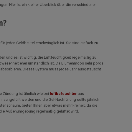
en. Hier ist ein kleiner Überblick über die verschiedenen
n?
für jeden Geldbeutel erschwinglich ist. Sie sind einfach zu
 und es ist wichtig, die Luftfeuchtigkeit regelmäßig zu
 Abwesenheit eher umständlich ist. Da Blumenmoos sehr porös
zu absorbieren. Dieses System muss jedes Jahr ausgetauscht
e Zündung ist ähnlich wie bei
luftbefeuchter
aus
 nachgefüllt werden und die Gel-Nachfüllung sollte jährlich
tenschaum, bieten Ihnen aber etwas mehr Freiheit, da die
enn die Außenumgebung regelmäßig gelüftet wird.