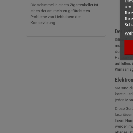
Dies
Die schimmel in einem Zigarrenkeller ist
um 
eines der am meisten gefürchteten
Ihre
Probleme von Liebhabern der
Ihre
Konservierung....
Scha
Der Luf
Wei
Silica-Per
muss Wasse
denselben 
Haltbarkei
auffüllen.
Klimaanlag
Elektro
Sie sind d
kontinuier
jeden Mona
Diese Gerä
luxuriösen
Ihrem Humi
werden mus
aber es is