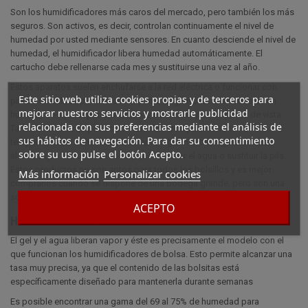
Son los humidificadores más caros del mercado, pero también los más
seguros. Son activos, es decir, controlan continuamente el nivel de
humedad por usted mediante sensores. En cuanto desciende el nivel de
humedad, el humidificador libera humedad automáticamente. El
cartucho debe rellenarse cada mes y sustituirse una vez al año.
Estos aparatos suelen enchufarse a la red eléctrica o funcionar con
Este sitio web utiliza cookies propias y de terceros para
pilas. Los cables pueden ser un punto negativo en la estética de un
mejorar nuestros servicios y mostrarle publicidad
humidor de lujo, dependiendo de la ubicación y de su punto de vista.
relacionada con sus preferencias mediante el análisis de
También están equipados con termómetros para conocer la
sus hábitos de navegación. Para dar su consentimiento
temperatura de su humidor, así como higrómetros. Algunos tienen
sobre su uso pulse el botón Acepto.
alarmas que avisan cuando hay que cambiar el agua o sustituir la pila.
Estos productos no son aptos para todos los bolsillos y es mejor
Más información
Personalizar cookies
comprarlos cuando se dispone de una bodega grande, pero son una
solución fácil de vivir
ACEPTO
Humidificadores en bolsas
El gel y el agua liberan vapor y éste es precisamente el modelo con el
que funcionan los humidificadores de bolsa. Esto permite alcanzar una
tasa muy precisa, ya que el contenido de las bolsitas está
específicamente diseñado para mantenerla durante semanas
Es posible encontrar una gama del 69 al 75% de humedad para