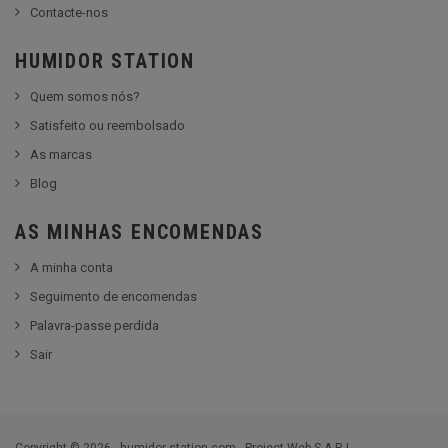
Contacte-nos
HUMIDOR STATION
Quem somos nós?
Satisfeito ou reembolsado
As marcas
Blog
AS MINHAS ENCOMENDAS
A minha conta
Seguimento de encomendas
Palavra-passe perdida
Sair
Copyright © 2026 - humidor-station.com - Project Web S.A.R.L