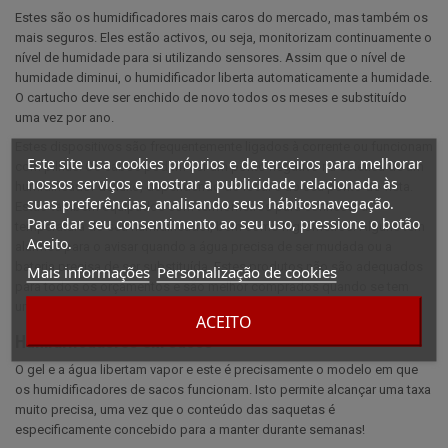
Estes são os humidificadores mais caros do mercado, mas também os
mais seguros. Eles estão activos, ou seja, monitorizam continuamente o
nível de humidade para si utilizando sensores. Assim que o nível de
humidade diminui, o humidificador liberta automaticamente a humidade.
O cartucho deve ser enchido de novo todos os meses e substituído
uma vez por ano.
Estes dispositivos são frequentemente ligados à corrente ou funcionam
Este site usa cookies próprios e de terceiros para melhorar
com pilhas. Os cabos podem ser um ponto negativo na estética de um
nossos serviços e mostrar a publicidade relacionada às
humidificador de luxo, dependendo do local e do seu ponto de vista.
suas preferências, analisando seus hábitosnavegação.
Estão também equipados com termómetros para conhecer a
Para dar seu consentimento ao seu uso, pressione o botão
temperatura do seu humidificador, bem como higrómetros. Alguns têm
Aceito.
alarmes para o avisar quando a água precisa de ser mudada ou a
bateria precisa de ser substituída. Estes produtos não são adequados
Mais informações
Personalização de cookies
para todos os orçamentos e são melhor comprados quando se tem
uma cave grande, mas são uma solução fácil de viver!
ACEITO
Humidificadores em sacos
O gel e a água libertam vapor e este é precisamente o modelo em que
os humidificadores de sacos funcionam. Isto permite alcançar uma taxa
muito precisa, uma vez que o conteúdo das saquetas é
especificamente concebido para a manter durante semanas!