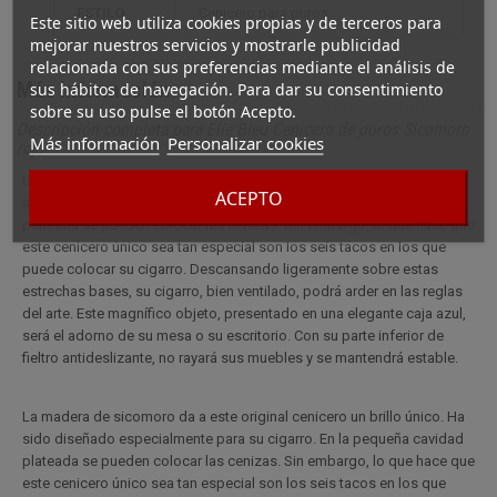
ESTILO
cenicero para puros
Este sitio web utiliza cookies propias y de terceros para
mejorar nuestros servicios y mostrarle publicidad
relacionada con sus preferencias mediante el análisis de
Más información
sus hábitos de navegación. Para dar su consentimiento
sobre su uso pulse el botón Acepto.
Descripción completa para Elie Bleu Cenicero de puros Sicomoro
Más información
Personalizar cookies
rojo
La madera de sicomoro da a este original cenicero un brillo único. Ha
ACEPTO
sido diseñado especialmente para su cigarro. En la pequeña cavidad
plateada se pueden colocar las cenizas. Sin embargo, lo que hace que
este cenicero único sea tan especial son los seis tacos en los que
puede colocar su cigarro. Descansando ligeramente sobre estas
estrechas bases, su cigarro, bien ventilado, podrá arder en las reglas
del arte. Este magnífico objeto, presentado en una elegante caja azul,
será el adorno de su mesa o su escritorio. Con su parte inferior de
fieltro antideslizante, no rayará sus muebles y se mantendrá estable.
La madera de sicomoro da a este original cenicero un brillo único. Ha
sido diseñado especialmente para su cigarro. En la pequeña cavidad
plateada se pueden colocar las cenizas. Sin embargo, lo que hace que
este cenicero único sea tan especial son los seis tacos en los que