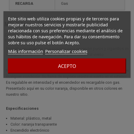
RECARGA
gas
Este sitio web utiliza cookies propias y de terceros para
Más información
mejorar nuestros servicios y mostrarle publicidad
relacionada con sus preferencias mediante el análisis de
Descripción completa para Encendedor antorcha naranja
sus hábitos de navegación. Para dar su consentimiento
transparente
sobre su uso pulse el botón Acepto.
Pequeño encendedor muy práctico para encender puros y cigarrillos en
Más información
Personalizar cookies
cualquier condición. Su llama de soplete resiste al viento.
ACEPTO
Pequeño encendedor muy práctico para encender puros y cigarrillos en
cualquier condición. Su llama de soplete resiste el viento en el exterior.
Es regulable en intensidad y el encendedor es recargable con gas.
Presentado aquí en su color naranja, disponible en otros colores en
nuestro sitio.
Especificaciones
Material: plástico, metal
Color: naranja transparente
Encendido electrónico