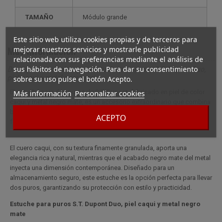
TAMAÑO
módulo grande
Este sitio web utiliza cookies propias y de terceros para
mejorar nuestros servicios y mostrarle publicidad
Más información
relacionada con sus preferencias mediante el análisis de
sus hábitos de navegación. Para dar su consentimiento
Descripción completa para Estuche para puros S.T. Dupont Duo,
piel caqui y metal negro mate
sobre su uso pulse el botón Acepto.
Más información
Personalizar cookies
El estuche para dos puros de S.T. Dupont, fabricado en piel de color
caqui y metal negro mate, es un accesorio extraordinario que combina
brillantemente estética y funcionalidad para guardar sus puros
ACEPTO
favoritos.
El cuero caqui, con su textura finamente granulada, aporta una
elegancia rica y natural, mientras que el acabado negro mate del metal
inyecta una dimensión contemporánea. Diseñado para un
almacenamiento seguro, este estuche es la opción perfecta para llevar
dos puros, garantizando su protección con estilo y practicidad.
Estuche para puros S.T. Dupont Duo, piel caqui y metal negro
mate