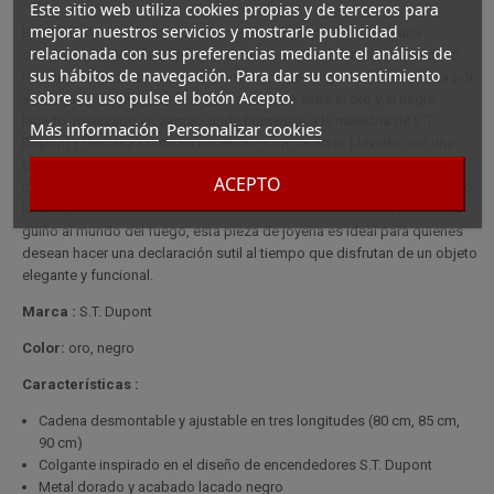
Este sitio web utiliza cookies propias y de terceros para
mejorar nuestros servicios y mostrarle publicidad
Este collar encendedor de oro y negro S.T. Dupont encarna una
relacionada con sus preferencias mediante el análisis de
combinación de refinamiento y audacia. Inspirado en el emblemático
sus hábitos de navegación. Para dar su consentimiento
mechero de la famosa marca francesa, este colgante único cautiva por
sobre su uso pulse el botón Acepto.
su elegante diseño y su llamativo contraste entre el oro y el negro
lacado. Realizado en zamac, rinde homenaje a la maestría de S.T.
Más información
Personalizar cookies
Dupont y destaca como un accesorio con carácter. Llevado con una
cadena fina y robusta, este collar realzará tanto los looks informales
ACEPTO
como los más sofisticados. Refleja tanto la precisión del diseño como
los exigentes estándares de acabado característicos de la marca. Un
guiño al mundo del fuego, esta pieza de joyería es ideal para quienes
desean hacer una declaración sutil al tiempo que disfrutan de un objeto
elegante y funcional.
Marca :
S.T. Dupont
Color:
oro, negro
Características :
Cadena desmontable y ajustable en tres longitudes (80 cm, 85 cm,
90 cm)
Colgante inspirado en el diseño de encendedores S.T. Dupont
Metal dorado y acabado lacado negro