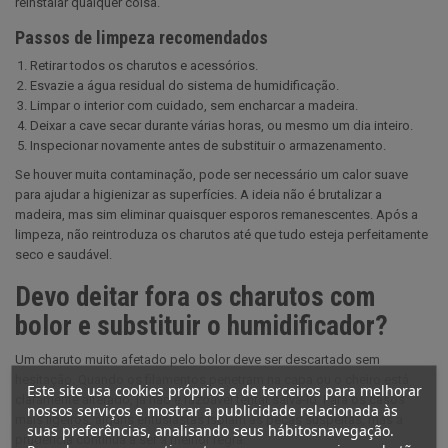
reinstalar qualquer coisa.
Passos de limpeza recomendados
Retirar todos os charutos e acessórios.
Esvazie a água residual do sistema de humidificação.
Limpar o interior com cuidado, sem encharcar a madeira.
Deixar a cave secar durante várias horas, ou mesmo um dia inteiro.
Inspecionar novamente antes de substituir o armazenamento.
Se houver muita contaminação, pode ser necessário um calor suave
para ajudar a higienizar as superfícies. A ideia não é brutalizar a
madeira, mas sim eliminar quaisquer esporos remanescentes. Após a
limpeza, não reintroduza os charutos até que tudo esteja perfeitamente
seco e saudável.
Devo deitar fora os charutos com
bolor e substituir o humidificador?
Um charuto muito afetado pelo bolor deve ser descartado sem
hesitação. Quando os filamentos penetram na capa ou o cheiro está
Este site usa cookies próprios e de terceiros para melhorar
claramente alterado, já não é razoável tentar salvá-lo. Para os casos
nossos serviços e mostrar a publicidade relacionada às
mais ligeiros, alguns entusiastas isolam as peças suspeitas, mas a
suas preferências, analisando seus hábitosnavegação.
prudência continua a ser a melhor regra.