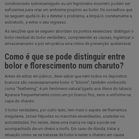
condicionado sobrecarregado ou um higrómetro incorreto podem ser
suficientes para criar um ambiente propício ao bolor. Os conselhos que
se seguem ajudá-lo-ão a detetar o problema, a limpá-lo corretamente e,
sobretudo, a evitar o seu regresso.
As secções que se seguem abordam os pontos essenciais: distinguir o
bolor residual do bolor verdadeiro, compreender as causas, higienizar o
armazenamento e pôr em prática uma rotina de prevenção sustentável.
Como é que se pode distinguir entre
bolor e florescimento num charuto?
Antes de entrar em pânico, deve saber que nem todos os depósitos
brancos são necessariamente bolor. O "bloom", também conhecido
como "feathering", é um fenómeno natural ligado aos óleos do tabaco.
Aparece frequentemente como um pó branco fino, seco e uniforme na
capa do charuto.
O bolor verdadeiro, por outro lado, tem mais o aspeto de filamentos
irregulares, zonas felpudas ou manchas esverdeadas, azuladas ou
acinzentadas. Por vezes, deixa uma marca na capa e pode ser
acompanhado de um cheiro a mofo. Em caso de dúvida, tratar a
situação como se se tratasse de bolor e isolar o charuto em causa.