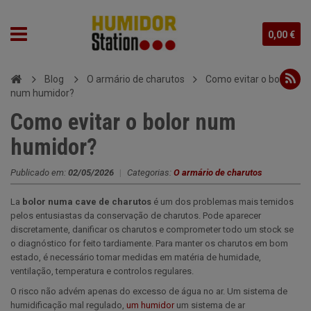
0,00 €
Blog
O armário de charutos
Como evitar o bolor
num humidor?
Como evitar o bolor num
humidor?
Publicado em:
02/05/2026
|
Categorias:
O armário de charutos
La
bolor numa cave de charutos
é um dos problemas mais temidos
pelos entusiastas da conservação de charutos. Pode aparecer
discretamente, danificar os charutos e comprometer todo um stock se
o diagnóstico for feito tardiamente. Para manter os charutos em bom
estado, é necessário tomar medidas em matéria de humidade,
ventilação, temperatura e controlos regulares.
O risco não advém apenas do excesso de água no ar. Um sistema de
humidificação mal regulado,
um humidor
um sistema de ar