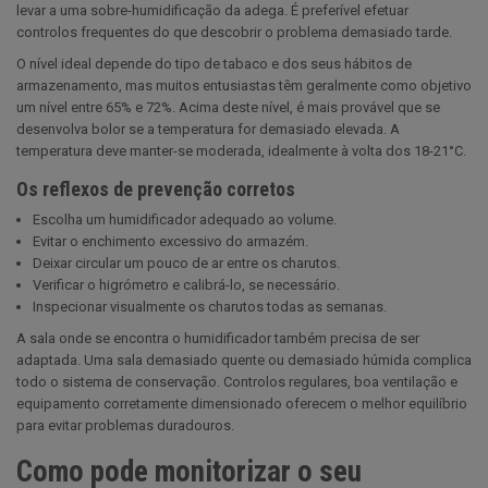
levar a uma sobre-humidificação da adega. É preferível efetuar
controlos frequentes do que descobrir o problema demasiado tarde.
O nível ideal depende do tipo de tabaco e dos seus hábitos de
armazenamento, mas muitos entusiastas têm geralmente como objetivo
um nível entre 65% e 72%. Acima deste nível, é mais provável que se
desenvolva bolor se a temperatura for demasiado elevada. A
temperatura deve manter-se moderada, idealmente à volta dos 18-21°C.
Os reflexos de prevenção corretos
Escolha um humidificador adequado ao volume.
Evitar o enchimento excessivo do armazém.
Deixar circular um pouco de ar entre os charutos.
Verificar o higrómetro e calibrá-lo, se necessário.
Inspecionar visualmente os charutos todas as semanas.
A sala onde se encontra o humidificador também precisa de ser
adaptada. Uma sala demasiado quente ou demasiado húmida complica
todo o sistema de conservação. Controlos regulares, boa ventilação e
equipamento corretamente dimensionado oferecem o melhor equilíbrio
para evitar problemas duradouros.
Como pode monitorizar o seu