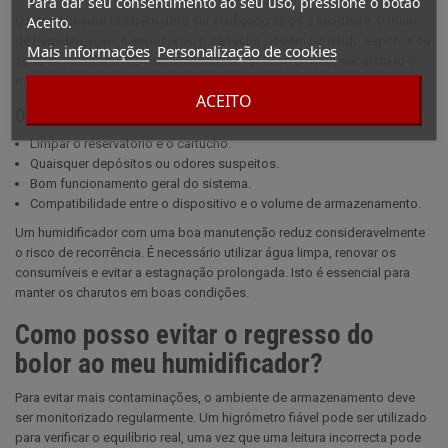
Para dar seu consentimento ao seu uso, pressione o botão
Aceito.
O humidificador também deve ser verificado após o incidente. O meio
de humidificação, a esponja ou o cartucho podem ter retido esporos ou
Mais informações
Personalização de cookies
água excessivamente contaminada. Se for esse o caso, substituí-lo é
muitas vezes mais seguro do que tentar um simples enxaguamento.
ACEITO
O que é necessário verificar no sistema
Limpar o reservatório e o cartucho.
Quaisquer depósitos ou odores suspeitos.
Bom funcionamento geral do sistema.
Compatibilidade entre o dispositivo e o volume de armazenamento.
Um humidificador com uma boa manutenção reduz consideravelmente
o risco de recorrência. É necessário utilizar água limpa, renovar os
consumíveis e evitar a estagnação prolongada. Isto é essencial para
manter os charutos em boas condições.
Como posso evitar o regresso do
bolor ao meu humidificador?
Para evitar mais contaminações, o ambiente de armazenamento deve
ser monitorizado regularmente. Um higrómetro fiável pode ser utilizado
para verificar o equilíbrio real, uma vez que uma leitura incorrecta pode