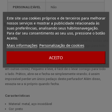
PERSONALIZÁVEL
não
Este site usa cookies próprios e de terceiros para melhorar
nossos serviços e mostrar a publicidade relacionada às
Mais informação
suas preferências, analisando seus hábitosnavegação.
Para dar seu consentimento ao seu uso, pressione o botão
Descrição completa para Porta-moedas Porta-chaves Twist Preto
Aceito.
Cortador de charutos em metal preto (também disponível no nosso site
Mais informações
Personalização de cookies
em outras cores). Pequeno e leve, é fácil de o levar consigo para todo
o lado.
ACEITO
Cortador de charutos em metal preto (também disponível no nosso site
em outras cores). Pequeno e leve, é fácil de o levar consigo para todo
o lado. Prático, abre-se e fecha-se simplesmente virando; é assim
impossível perder um único pedaço deste perfurador! Além disso,
esvazia-se a si próprio quando fecha.
Características
Material: metal, aço inoxidável
Cor: preto