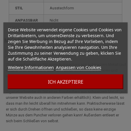
STIL
ausstechform
ANPASSBAR
nicht
Diese Website verwendet eigene Cookies und Cookies von
Drittanbietern, um unsereDienste zu verbessern. Und
Mehr Infos
zeigen Sie Werbung in Bezug auf Ihre Vorlieben, indem
Sie Ihre Gewohnheiten analysieren navigation. Um Ihre
Vollständige Beschreibung für Ausstecher Schlüsselanhänger
Zustimmung zu seiner Verwendung zu geben, klicken Sie
Twist Schwarz
auf die Schaltfläche Akzeptieren.
Zigarrenschneider im Stil eines Ausstechers aus schwarzem Metall (auf
Weitere Informationen
Anpassen von Cookies
unserer Website auch in anderen Farben erhältlich). Da er klein und
leicht ist, lässt er sich leicht überall hin mitnehmen.
ICH AKZEPTIERE
Zigarrenschneider im Stil eines Ausstechers aus schwarzem Metall (auf
unserer Website auch in anderen Farben erhältlich). Klein und leicht, so
dass man ihn leicht überall hin mitnehmen kann. Praktischerweise lässt
er sich durch Drehen öffnen und schließen, so dass keine einzige
Münze aus dem Puncher verloren gehen kann! Außerdem entleert er
sich beim Schließen von selbst.