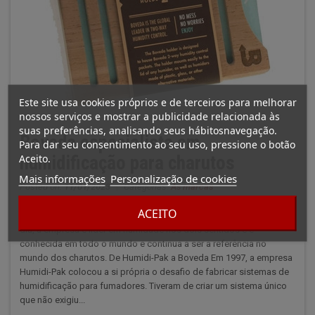
Este site usa cookies próprios e de terceiros para melhorar
nossos serviços e mostrar a publicidade relacionada às
suas preferências, analisando seus hábitosnavegação.
Boveda especialista em
Para dar seu consentimento ao seu uso, pressione o botão
Aceito.
humidificação para charutos
Mais informações
Personalização de cookies
Posted on:
11/01/2023
|
Categorias:
As marcas
ACEITO
A empresa americana Boveda foi criada por entusiastas. Hoje em
dia, a empresa é líder em humidade nos dois sentidos e é
conhecida em todo o mundo e continua a ser a referência no
mundo dos charutos. De Humidi-Pak a Boveda Em 1997, a empresa
Humidi-Pak colocou a si própria o desafio de fabricar sistemas de
humidificação para fumadores. Tiveram de criar um sistema único
que não exigiu...