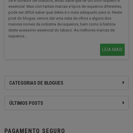
Se é fumador de charutos, então sabe que ter um bom isqueiro é
essencial. Mas com tantas marcas e tipos de isqueiros diferentes,
pode ser difícil saber qual deles é o mais adequado para si. Neste
post do blogue, vamos dar uma vista de olhos a alguns dos
maiores nomes da indústria de isqueiros, bem como à história
deste acessório essencial do tabaco. As melhores marcas de
isqueiros...
LEIA MAIS
CATEGORIAS DE BLOGUES
ÚLTIMOS POSTS
PAGAMENTO SEGURO